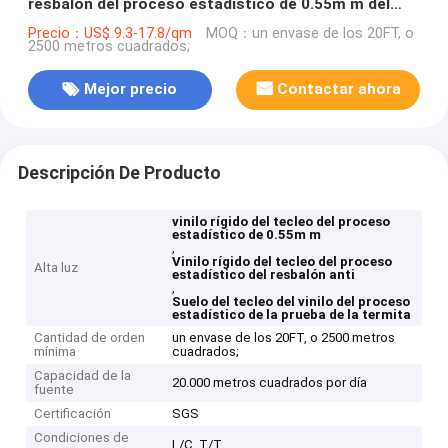
resbalón del proceso estadístico de 0.55m m del
vinilo rígido del tecleo
Precio：US$ 9.3-17.8/qm
MOQ：un envase de los 20FT, o
2500 metros cuadrados;
Mejor precio
Contactar ahora
Descripción De Producto
vinilo rígido del tecleo del proceso
estadístico de 0.55m m
,
Vinilo rígido del tecleo del proceso
Alta luz
estadístico del resbalón anti
,
Suelo del tecleo del vinilo del proceso
estadístico de la prueba de la termita
Cantidad de orden
un envase de los 20FT, o 2500 metros
mínima
cuadrados;
Capacidad de la
20.000 metros cuadrados por día
fuente
Certificación
SGS
Condiciones de
L/C, T/T