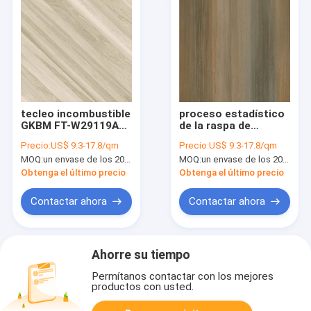
tecleo incombustible
proceso estadístico
GKBM FT-W29119AB-
de la raspa de
5 de la prenda
arenque de 6m m que
Precio:
US$ 9.3-17.8/qm
Precio:
US$ 9.3-17.8/qm
impermeable de la
suela el grano
MOQ:
un envase de los 20FT, o 2500 metros cuadrados;
MOQ:
un envase de los 20FT, o 2500 metros cuadrados;
raspa de arenque del
incombustible
suelo del proceso
insonoro GKBM FT-
Obtenga el último precio
Obtenga el último precio
estadístico de
W29171-2 de madera
180x1220m m
de Burlywood del
Contactar ahora
Contactar ahora
tecleo de Unilin
Ahorre su tiempo
Permítanos contactar con los mejores
productos con usted.