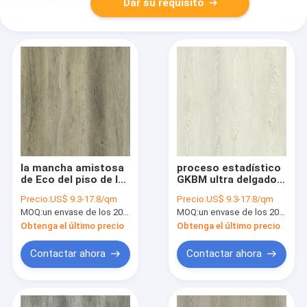
Dar su requisito
la mancha amistosa
proceso estadístico
de Eco del piso de la
GKBM ultra delgado a
raspa de arenque del
prueba de golpes FT-
Precio:
US$ 9.3-17.8/qm
Precio:
US$ 9.3-17.8/qm
proceso estadístico
W29159-2 de la raspa
MOQ:
un envase de los 20FT, o 2500 metros cuadrados;
MOQ:
un envase de los 20FT, o 2500 metros cuadrados;
de 5m m resistente
de arenque de 7x48”
no desliza GKBM FT-
5m m
Obtenga el último precio
Obtenga el último precio
W29170-4
Contactar ahora
Contactar ahora