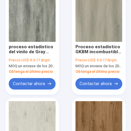
proceso estadístico
Proceso estadístico
del vinilo de Gray
GKBM incombustible
Jump Color Stone
FT-W29111-3 de la
Precio:
US$ 9.3-17.8/qm
Precio:
US$ 9.3-17.8/qm
Composite de la
raspa de arenque del
MOQ:
un envase de los 20FT, o 2500 metros cuadrados;
MOQ:
un envase de los 20FT, o 2500 metros cuadrados;
raspa de arenque del
gris 5m m 6m m
proceso estadístico
Obtenga el último precio
Obtenga el último precio
del tecleo de 4m m
que suela verde de
Contactar ahora
Contactar ahora
GKBM FT-W29147-1
Hogar
Productos
VR Show