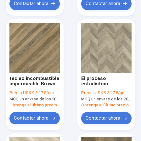
de arenque
m
Contactar ahora
Contactar ahora
tecleo incombustible
El proceso
impermeable Brown
estadístico
GKBM FT-W29119AB-
amistoso Unilin de la
Precio:
US$ 9.3-17.8/qm
Precio:
US$ 9.3-17.8/qm
3 del proceso
raspa de arenque de
MOQ:
un envase de los 20FT, o 2500 metros cuadrados;
MOQ:
un envase de los 20FT, o 2500 metros cuadrados;
estadístico de la
Eco hace clic el
raspa de arenque de
grano GKBM DP-
Obtenga el último precio
Obtenga el último precio
4m m
W82243 de madera
de Burlywood del
Contactar ahora
Contactar ahora
roble del color del
salto