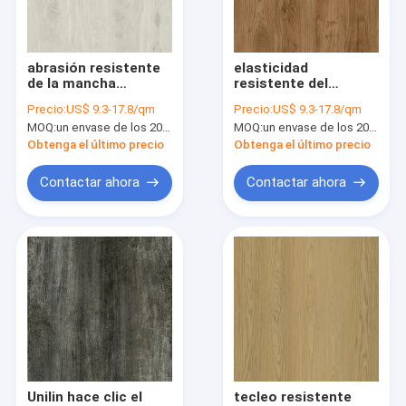
Sobre nosotros
Viaje de la fábrica
abrasión resistente
elasticidad
de la mancha
resistente del
Control de calidad
reciclable
desgaste del
Precio:
US$ 9.3-17.8/qm
Precio:
US$ 9.3-17.8/qm
compuesta plástica
proceso estadístico
MOQ:
un envase de los 20FT, o 2500 metros cuadrados;
MOQ:
un envase de los 20FT, o 2500 metros cuadrados;
del suelo GKBM FT-
0.3-0.6m m GKBM FT-
Éntrenos en contacto con
W29149-7 de 0.55m
W29157-2 de la raspa
Obtenga el último precio
Obtenga el último precio
m alta
de arenque de 1220m
m alta
Noticias
Contactar ahora
Contactar ahora
Pida una cita
suelo 5m m del proceso estadístico
suelo 4m m del proceso estadístico
SUELO DEL PROCESO ESTADÍSTICO
Unilin hace clic el
tecleo resistente