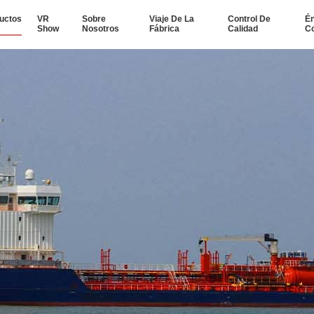
uctos
VR
Sobre
Viaje De La
Control De
Én
Show
Nosotros
Fábrica
Calidad
Co