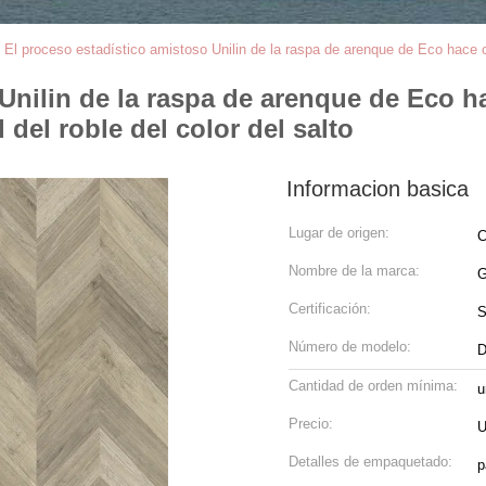
>
El proceso estadístico amistoso Unilin de la raspa de arenque de Eco hac
 Unilin de la raspa de arenque de Eco 
el roble del color del salto
Informacion basica
Lugar de origen:
C
Nombre de la marca:
G
Certificación:
Número de modelo:
D
Cantidad de orden mínima:
u
Precio:
U
Detalles de empaquetado:
p