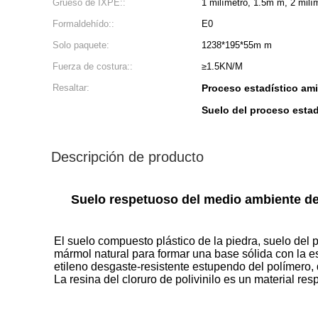
Grueso de IXPE::
1 milímetro, 1.5m m, 2 milí
Formaldehído::
E0
Solo paquete:
1238*195*55m m
Fuerza de costura::
≥1.5KN/M
Resaltar:
Proceso estadístico am
Suelo del proceso esta
Descripción de producto
Suelo respetuoso del medio ambiente del
El suelo compuesto plástico de la piedra, suelo del p
mármol natural para formar una base sólida con la est
etileno desgaste-resistente estupendo del polímero
La resina del cloruro de polivinilo es un material re