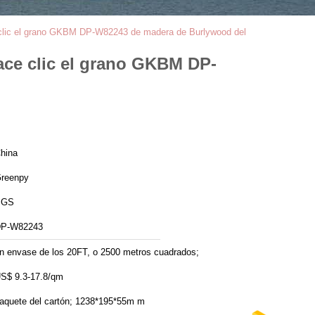
e clic el grano GKBM DP-W82243 de madera de Burlywood del
hace clic el grano GKBM DP-
hina
reenpy
SGS
P-W82243
n envase de los 20FT, o 2500 metros cuadrados;
S$ 9.3-17.8/qm
aquete del cartón; 1238*195*55m m