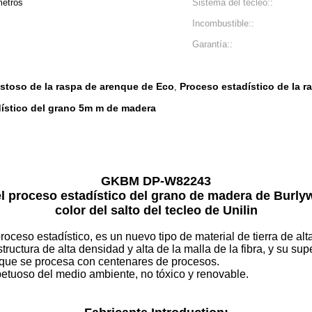
metros
Sistema del tecleo::
Incombustible::
Garantía::
istoso de la raspa de arenque de Eco
Proceso estadístico de la r
,
dístico del grano 5m m de madera
GKBM DP-W82243
 proceso estadístico del grano de madera de Burlyw
color del salto del tecleo de Unilin
roceso estadístico, es un nuevo tipo de material de tierra de al
ructura de alta densidad y alta de la malla de la fibra, y su sup
, que se procesa con centenares de procesos.
spetuoso del medio ambiente, no tóxico y renovable.