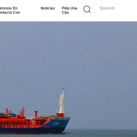
Spanish
trenos En
Noticias
Pida Una
ntacto Con
Cita