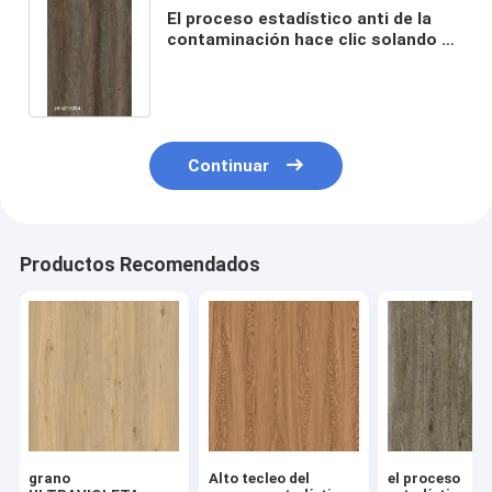
El proceso estadístico anti de la
contaminación hace clic solando el
grano resistente ultravioleta GKBM
JR-W17014 de madera de Burlywood
del pino del cemento del tecleo de
Unilin
Continuar
Productos Recomendados
grano
Alto tecleo del
el proceso