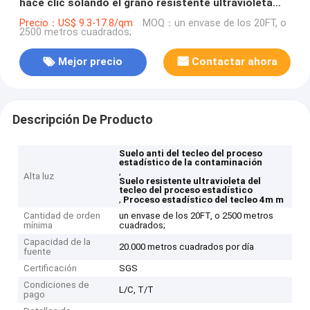
hace clic solando el grano resistente ultravioleta
GKBM JR-W17014 de madera de Burlywood del pino
Precio：US$ 9.3-17.8/qm
MOQ：un envase de los 20FT, o
2500 metros cuadrados;
del cemento del tecleo de Unilin
Mejor precio
Contactar ahora
Descripción De Producto
Suelo anti del tecleo del proceso
estadístico de la contaminación
,
Alta luz
Suelo resistente ultravioleta del
tecleo del proceso estadístico
,
Proceso estadístico del tecleo 4m m
Cantidad de orden
un envase de los 20FT, o 2500 metros
mínima
cuadrados;
Capacidad de la
20.000 metros cuadrados por día
fuente
Certificación
SGS
Condiciones de
L/C, T/T
pago