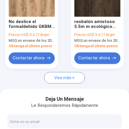
Sobre nosotros
Viaje de la fábrica
No deslice el
resbalón amistoso
formaldehído GKBM
5.5m m ecológico
Control de calidad
a prueba de golpes
rígido GKBM
Precio:
US$ 9.3-17.8/qm
Precio:
US$ 9.3-17.8/qm
libre JR-W17034 del
resistente FT-
MOQ:
un envase de los 20FT, o 2500 metros cuadrados;
MOQ:
un envase de los 20FT, o 2500 metros cuadrados;
suelo 1220x183m m
W29161-1 de la
Éntrenos en contacto con
del tecleo del
elasticidad de la
Obtenga el último precio
Obtenga el último precio
proceso estadístico
raspa de arenque 5m
m del proceso
Noticias
Contactar ahora
Contactar ahora
estadístico de la
base de 183m m
Pida una cita
Vea más
suelo 5m m del proceso estadístico
Deja Un Mensaje
Le Responderemos Rápidamente
suelo 4m m del proceso estadístico
SUELO DEL PROCESO ESTADÍSTICO