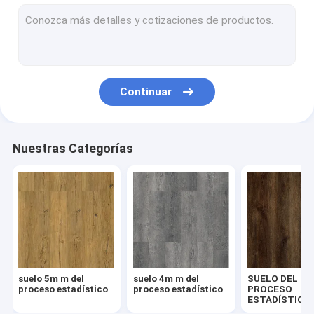
proceso estadístico de la raspa de arenque
Suelo del tecleo del proceso estadístico
Suelo compuesto plástico de la piedra
Continuar
proceso estadístico rígido de la base
Suelo del vinilo del proceso estadístico
Nuestras Categorías
Suelo de madera del proceso estadístico
Suelo de mármol del vinilo
Suelo del vinilo del granito
Suelo del vinilo del cemento
suelo 5m m del
suelo 4m m del
SUELO DEL
Suelo de piedra del vinilo del modelo
proceso estadístico
proceso estadístico
PROCESO
ESTADÍSTICO