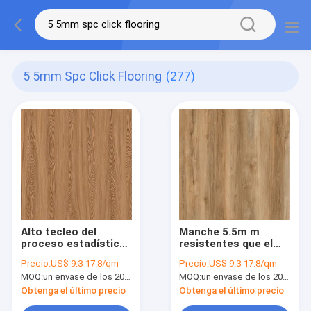
5 5mm Spc Click Flooring
(277)
Alto tecleo del
Manche 5.5m m
proceso estadístico
resistentes que el
de la estabilidad
proceso estadístico
Precio:
US$ 9.3-17.8/qm
Precio:
US$ 9.3-17.8/qm
5.5m m que suela el
hace clic solando la
MOQ:
un envase de los 20FT, o 2500 metros cuadrados;
MOQ:
un envase de los 20FT, o 2500 metros cuadrados;
grano fino GKBM JR-
nuez dura americana
W17030 de madera
GKBM JR-W17019 del
Obtenga el último precio
Obtenga el último precio
de Burlywood del
impacto anti