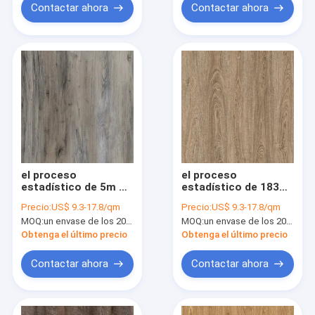
roble de 1220x183m
reciclable
Contactar ahora
Contactar ahora
m
el proceso
el proceso
estadístico de 5m m
estadístico de 183m
hace clic solando el
m hace clic solando
Precio:
US$ 9.3-17.8/qm
Precio:
US$ 9.3-17.8/qm
grano persa
el desgaste de 5m m
MOQ:
un envase de los 20FT, o 2500 metros cuadrados;
MOQ:
un envase de los 20FT, o 2500 metros cuadrados;
inconsútil
5.5m m - GKBM ultra
antibacteriano GKBM
delgado resistente
Obtenga el último precio
Obtenga el último precio
JR-W17013 de
JR-W17037
madera de Burlywood
Contactar ahora
Contactar ahora
del roble