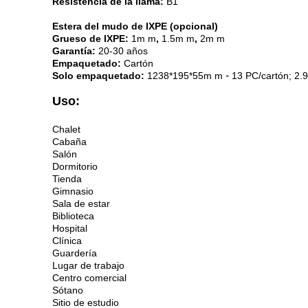
Resistencia de la llama:
B1
Estera del mudo de IXPE (opcional)
Grueso de IXPE:
1m m
,
1.5m m
,
2m m
Garantía:
20-30 años
Empaquetado:
Cartón
-
Solo empaquetado:
1238*195*55m m
13 PC/cartón; 2.
Uso:
Chalet
Cabaña
Salón
Dormitorio
Tienda
Gimnasio
Sala de estar
Biblioteca
Hospital
Clínica
Guardería
Lugar de trabajo
Centro comercial
Sótano
Sitio de estudio