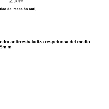
≥1.5KN/M
ico del resbalón anti
,
iedra antirresbaladiza respetuosa del medio
.5m m