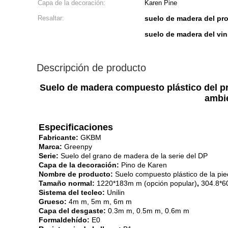
Capa de la decoración:
Karen Pine
Resaltar:
suelo de madera del pr
suelo de madera del vin
Descripción de producto
Suelo de madera compuesto plástico del pro
ambi
Especificaciones
Fabricante:
GKBM
Marca:
Greenpy
Serie:
Suelo del grano de madera de la serie del DP
Capa de la decoración:
Pino de Karen
Nombre de producto:
Suelo compuesto plástico de la pied
Tamaño normal:
1220*183m m (opción popular)
,
304.8*6
Sistema del tecleo:
Unilin
Grueso:
4m m, 5m m, 6m m
Capa del desgaste:
0.3m m, 0.5m m, 0.6m m
Formaldehído:
E0