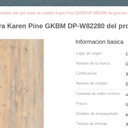
esbalón anti que suela de madera Karen Pine GKBM DP-W82280 del proceso 
era Karen Pine GKBM DP-W82280 del pro
Informacion basica
Lugar de origen:
C
Nombre de la marca:
G
Certificación:
Número de modelo:
D
Cantidad de orden mínima:
u
Precio:
U
Detalles de empaquetado:
p
Tiempo de entrega:
3