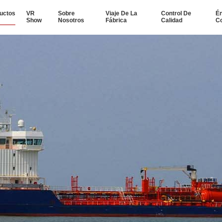
uctos
VR
Sobre
Viaje De La
Control De
Én
Show
Nosotros
Fábrica
Calidad
Co