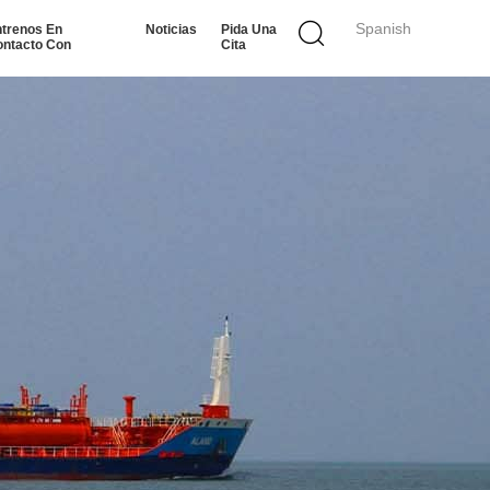
Spanish
trenos En
Noticias
Pida Una
ntacto Con
Cita