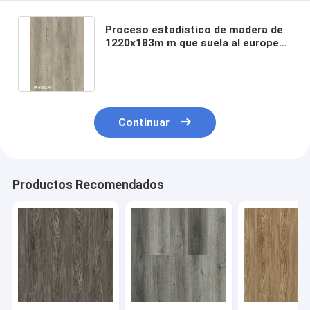
Proceso estadístico de madera de
1220x183m m que suela al europeo
compuesto plástico Grey Oak GKBM
DP-W82238 de la piedra fina de la
resistencia de choque
Continuar
Productos Recomendados