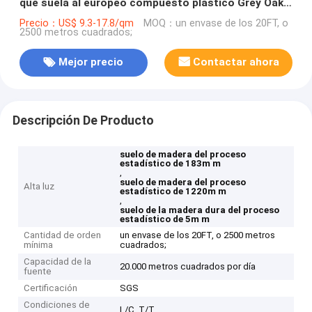
que suela al europeo compuesto plástico Grey Oak
GKBM DP-W82238 de la piedra fina de la resistencia
Precio：US$ 9.3-17.8/qm
MOQ：un envase de los 20FT, o
2500 metros cuadrados;
de choque
Mejor precio
Contactar ahora
Descripción De Producto
suelo de madera del proceso
estadístico de 183m m
,
suelo de madera del proceso
Alta luz
estadístico de 1220m m
,
suelo de la madera dura del proceso
estadístico de 5m m
Cantidad de orden
un envase de los 20FT, o 2500 metros
mínima
cuadrados;
Capacidad de la
20.000 metros cuadrados por día
fuente
Certificación
SGS
Condiciones de
L/C, T/T