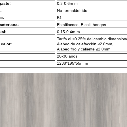
gaste:
0.3-0.6m m
:
No-formaldehído
go:
B1
acteriana:
Estafilococo, E.coli, hongos
ual:
0.15-0.4m m
Tarifa el ≤0.25% del cambio dimensiona
 calor:
Alabeo de calefacción ≤2.0mm,
Alabeo frío y caliente ≤2.0mm
20-30 años
:
1238*195*55m m