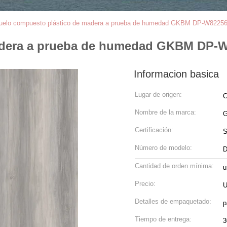
uelo compuesto plástico de madera a prueba de humedad GKBM DP-W8225
adera a prueba de humedad GKBM DP-
Informacion basica
Lugar de origen:
C
Nombre de la marca:
G
Certificación:
Número de modelo:
D
Cantidad de orden mínima:
u
Precio:
U
Detalles de empaquetado:
p
Tiempo de entrega:
3