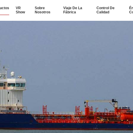
uctos
VR
Sobre
Viaje De La
Control De
Én
Show
Nosotros
Fábrica
Calidad
Co