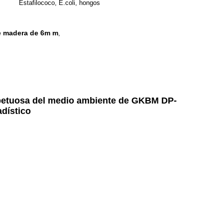
Estafilococo, E.coli, hongos
e madera de 6m m
,
spetuosa del medio ambiente de GKBM DP-
dístico