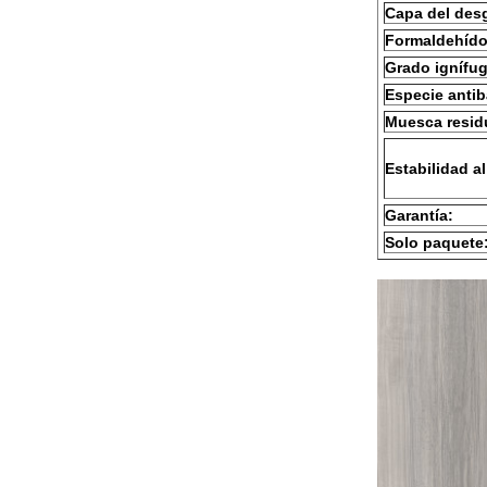
Capa del des
Formaldehído
Grado ignífu
Especie antib
Muesca resid
Estabilidad al
Garantía:
Solo paquete