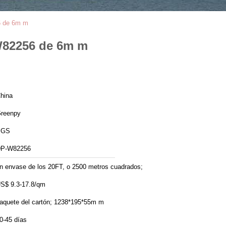
6 de 6m m
W82256 de 6m m
hina
reenpy
SGS
P-W82256
n envase de los 20FT, o 2500 metros cuadrados;
S$ 9.3-17.8/qm
aquete del cartón; 1238*195*55m m
0-45 días