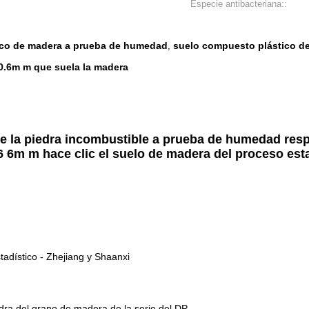
Especie antibacteriana::
ico de madera a prueba de humedad
suelo compuesto plástico d
,
 0.6m m que suela la madera
 de la piedra incombustible a prueba de humedad re
 6m m hace clic el suelo de madera del proceso esta
adístico - Zhejiang y Shaanxi
edra del grano de madera de la serie del DP