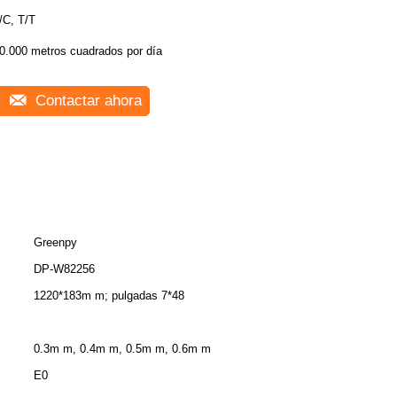
/C, T/T
0.000 metros cuadrados por día
Contactar ahora
Greenpy
DP-W82256
1220*183m m; pulgadas 7*48
0.3m m, 0.4m m, 0.5m m, 0.6m m
E0