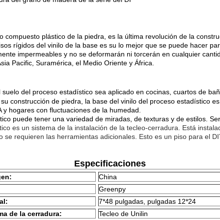
elo compuesto plástico de la piedra, es la última revolución de la const
isos rígidos del vinilo de la base es su lo mejor que se puede hacer pa
lmente impermeables y no se deformarán ni torcerán en cualquier cant
ia Pacific, Suramérica, el Medio Oriente y África.
l suelo del proceso estadístico sea aplicado en cocinas, cuartos de bañ
su construcción de piedra, la base del vinilo del proceso estadístico 
A y hogares con fluctuaciones de la humedad.
stico puede tener una variedad de miradas, de texturas y de estilos. Se
stico es un sistema de la instalación de la tecleo-cerradura. Está inst
 se requieren las herramientas adicionales. Esto es un piso para el DIY
Especificaciones
gen:
China
Greenpy
al:
7*48 pulgadas, pulgadas 12*24
ma de la cerradura:
Tecleo de Unilin