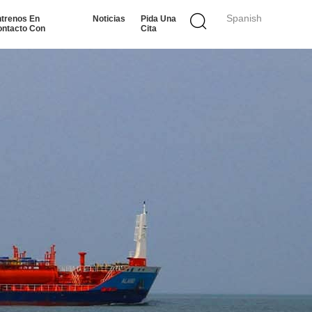
Spanish
trenos En
Noticias
Pida Una
ntacto Con
Cita