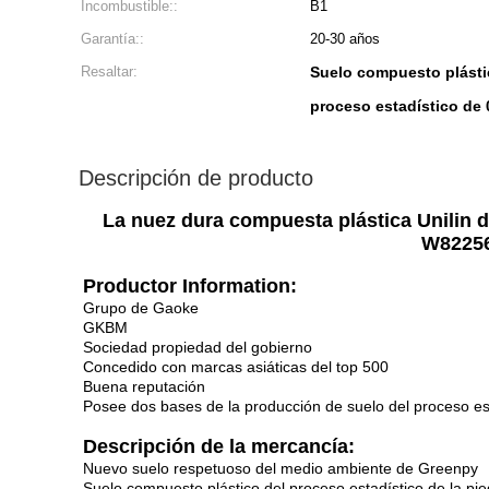
Incombustible::
B1
Garantía::
20-30 años
Resaltar:
Suelo compuesto plást
proceso estadístico de
Descripción de producto
La nuez dura compuesta plástica Unilin
W82256
Productor Information:
Grupo de Gaoke
GKBM
Sociedad propiedad del gobierno
Concedido con
marcas asiáticas del top 500
Buena reputación
Posee dos bases de la producción de suelo del proceso est
Descripción de la mercancía:
Nuevo suelo respetuoso del medio ambiente de Greenpy
Suelo compuesto plástico del proceso estadístico de la pi