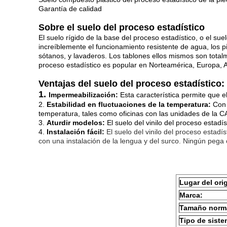
Garantía de calidad
Sobre el suelo del proceso estadístico
El suelo rígido de la base del proceso estadístico, o el su
increíblemente el funcionamiento resistente de agua, los p
sótanos, y lavaderos. Los tablones ellos mismos son tota
proceso estadístico es popular en Norteamérica, Europa, As
Ventajas del suelo del proceso estadístico:
1.
Impermeabilización:
Esta característica permite que e
2.
Estabilidad en fluctuaciones de la temperatura:
Con 
temperatura, tales como oficinas con las unidades de la C
3.
Aturdir modelos:
El suelo del vinilo del proceso estadí
4.
Instalación fácil:
El suelo del vinilo del proceso estadí
con una instalación de la lengua y del surco. Ningún pega o
Lugar del ori
Marca:
Tamaño norm
Tipo de siste