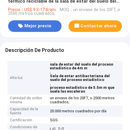
térmico reciclable de la sala de estar del suelo del
proceso estadístico del anti-bacteriano 4m m
Precio：US$ 9.3-17.8/qm
MOQ：un envase de los 20FT, o
2500 metros cuadrados;
Mejor precio
Contactar ahora
Descripción De Producto
sala de estar del suelo del proceso
estadístico de 4m m
,
Sala de estar antibacteriana del
Alta luz
suelo del proceso estadístico
,
proceso estadístico de 5.5m m que
suela las escaleras
Cantidad de orden
un envase de los 20FT, o 2500 metros
mínima
cuadrados;
Capacidad de la
20.000 metros cuadrados por día
fuente
Certificación
SGS
Condiciones de
L/C, T/T