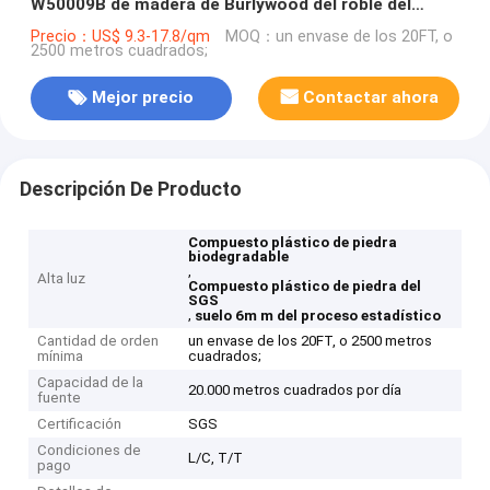
W50009B de madera de Burlywood del roble del
sonido compuesto plástico biodegradable de la
Precio：US$ 9.3-17.8/qm
MOQ：un envase de los 20FT, o
2500 metros cuadrados;
piedra de 6m m
Mejor precio
Contactar ahora
Descripción De Producto
Compuesto plástico de piedra
biodegradable
,
Alta luz
Compuesto plástico de piedra del
SGS
,
suelo 6m m del proceso estadístico
Cantidad de orden
un envase de los 20FT, o 2500 metros
mínima
cuadrados;
Capacidad de la
20.000 metros cuadrados por día
fuente
Certificación
SGS
Condiciones de
L/C, T/T
pago