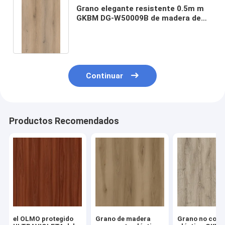
Grano elegante resistente 0.5m m
GKBM DG-W50009B de madera de
Burlywood del roble del sonido
compuesto plástico biodegradable
de la piedra de 6m m
Continuar
Productos Recomendados
el OLMO protegido
Grano de madera
Grano no corr