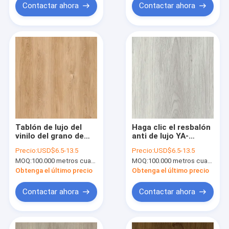
Contactar ahora
Contactar ahora
Tablón de lujo del
Haga clic el resbalón
vinilo del grano de
anti de lujo YA-
YA-M611L del
M611L-03
Precio:
USD$6.5-13.5
Precio:
USD$6.5-13.5
proceso estadístico
incombustible del
MOQ:
100.000 metros cuadrados.
MOQ:
100.000 metros cuadrados.
del tecleo de madera
suelo 5m m del
del suelo 5m m
proceso estadístico
Obtenga el último precio
Obtenga el último precio
del vinilo
Contactar ahora
Contactar ahora