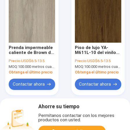
Prenda impermeable
Piso de lujo YA-
caliente de Brown del
M611L-10 del vinilo
rasguño de YA-
del PVC de los bíos
Precio:
USD$6.5-13.5
Precio:
USD$6.5-13.5
M611L-17A del suelo
antis impermeables
MOQ:
100.000 metros cuadrados.
MOQ:
100.000 metros cuadrados.
de lujo anti del vinilo
incombustible
Obtenga el último precio
Obtenga el último precio
Contactar ahora
Contactar ahora
Ahorre su tiempo
Permítanos contactar con los mejores
productos con usted.