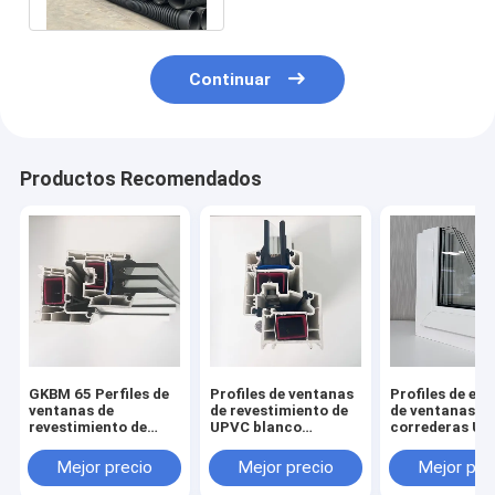
Continuar
Productos Recomendados
GKBM 65 Perfiles de
Profiles de ventanas
Profiles de ext
ventanas de
de revestimiento de
de ventanas
revestimiento de
UPVC blanco
correderas UP
UPVC blanco para
aislamiento térmico
GKBM 62 Serei
interiores y
GKBM 60 Sereis
Componentes
Mejor precio
Mejor precio
Mejor pre
exteriores
estructurales