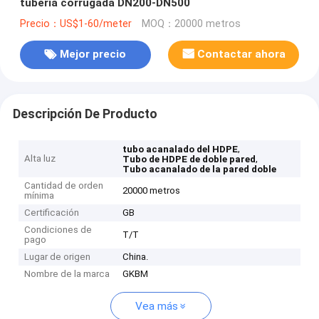
tubería corrugada DN200-DN500
Precio：US$1-60/meter
MOQ：20000 metros
Mejor precio
Contactar ahora
Descripción De Producto
,
tubo acanalado del HDPE
Alta luz
,
Tubo de HDPE de doble pared
Tubo acanalado de la pared doble
Cantidad de orden
20000 metros
mínima
Certificación
GB
Condiciones de
T/T
pago
Lugar de origen
China.
Nombre de la marca
GKBM
Vea más