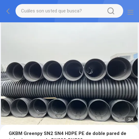
2
/
4
GKBM Greenpy SN2 SN4 HDPE PE de doble pared de