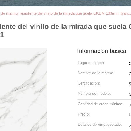
ón de mármol resistente del vinilo de la mirada que suela GKBM 183m m bla
stente del vinilo de la mirada que sue
-1
Informacion basica
Lugar de origen:
C
Nombre de la marca:
G
Certificación:
Número de modelo:
G
Cantidad de orden mínima:
u
Precio:
U
Detalles de empaquetado:
p