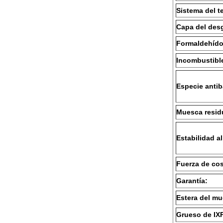
Sistema del t
Capa del des
Formaldehído
Incombustibl
Especie antib
Muesca resid
Estabilidad al
Fuerza de cos
Garantía:
Estera del mu
Grueso de IX