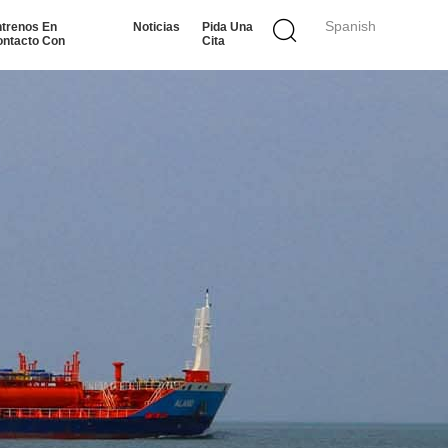
Spanish
trenos En
Noticias
Pida Una
ntacto Con
Cita