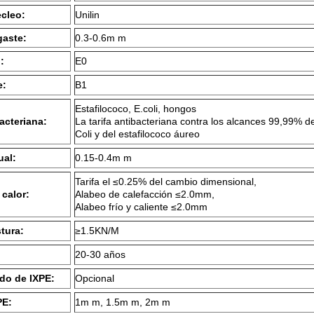
ecleo:
Unilin
gaste:
0.3-0.6m m
:
E0
e:
B1
Estafilococo, E.coli, hongos
acteriana:
La tarifa antibacteriana contra los alcances 99,99% d
Coli y del estafilococo áureo
ual:
0.15-0.4m m
Tarifa el ≤0.25% del cambio dimensional,
 calor:
Alabeo de calefacción ≤2.0mm,
Alabeo frío y caliente ≤2.0mm
tura:
≥1.5KN/M
20-30 años
do de IXPE:
Opcional
PE:
1m m, 1.5m m, 2m m