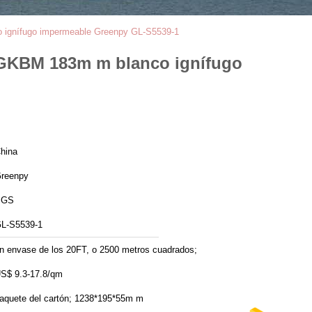
nco ignífugo impermeable Greenpy GL-S5539-1
la GKBM 183m m blanco ignífugo
hina
reenpy
SGS
L-S5539-1
n envase de los 20FT, o 2500 metros cuadrados;
S$ 9.3-17.8/qm
aquete del cartón; 1238*195*55m m