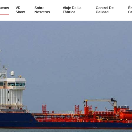
uctos
VR
Sobre
Viaje De La
Control De
Én
Show
Nosotros
Fábrica
Calidad
Co