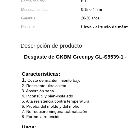
Formaldehído:
E0
Muesca residual::
0.15-0.4m m
Garantía::
20-30 años
Resaltar:
Lleve - el suelo de márm
Descripción de producto
Desgaste de GKBM Greenpy GL-S5539-1 - su
Características:
1.
Coste de mantenimiento bajo
2. Resistente ultravioleta
3. Absorción sana
4. Inconsútil y bien-instalado
5. Alta resistencia contra temperatura
6. Prueba del molde y del moho
7. No requiere ninguna aclimatación
8. Forme la retención
Usos: