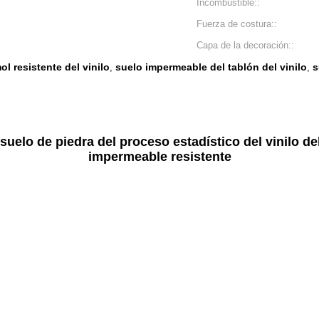
Incombustible::
Fuerza de costura::
Capa de la decoración::
ol resistente del vinilo
suelo impermeable del tablón del vinilo
s
,
,
elo de piedra del proceso estadístico del vinilo d
impermeable resistente