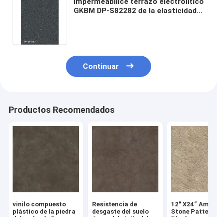
Impermeabilice terrazo electrolítico
GKBM DP-S82282 de la elasticidad
del suelo compuesto plástico de la
piedra de 5.5m m el alto
Continuar
Productos Recomendados
vinilo compuesto
Resistencia de
12" X24” Ambe
plástico de la piedra
desgaste del suelo
Stone Pattern 