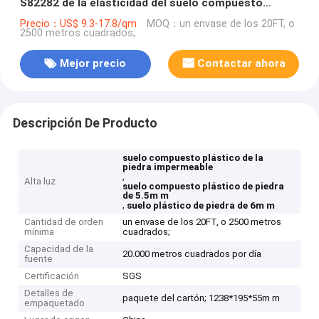
S82282 de la elasticidad del suelo compuesto
plástico de la piedra de 5.5m m el alto
Precio：US$ 9.3-17.8/qm
MOQ：un envase de los 20FT, o
2500 metros cuadrados;
Mejor precio
Contactar ahora
Descripción De Producto
suelo compuesto plástico de la
piedra impermeable
,
Alta luz
suelo compuesto plástico de piedra
de 5.5m m
,
suelo plástico de piedra de 6m m
Cantidad de orden
un envase de los 20FT, o 2500 metros
mínima
cuadrados;
Capacidad de la
20.000 metros cuadrados por día
fuente
Certificación
SGS
Detalles de
paquete del cartón; 1238*195*55m m
empaquetado