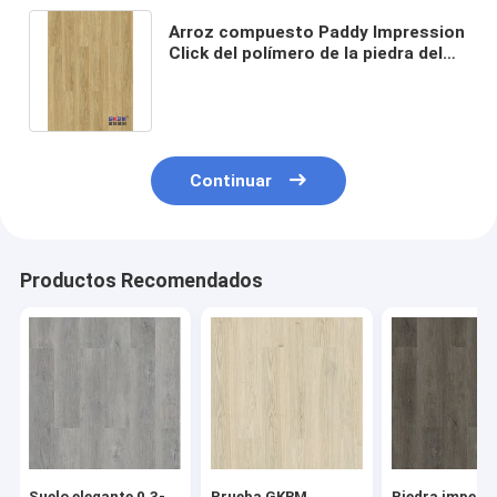
Arroz compuesto Paddy Impression
Click del polímero de la piedra del
suelo 5m m del proceso estadístico
de GKBM Greenpy MJ-W6002
Continuar
Productos Recomendados
Suelo elegante 0.3-
Prueba GKBM
Piedra imperm