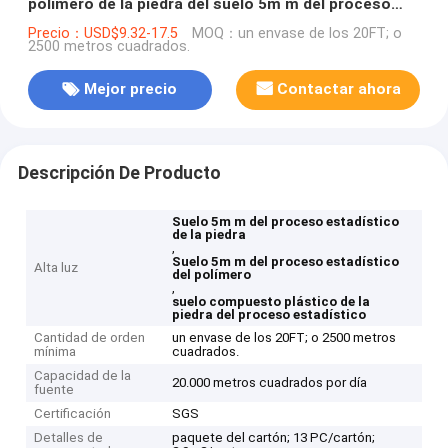
polímero de la piedra del suelo 5m m del proceso
estadístico de GKBM Greenpy MJ-W6002
Precio：USD$9.32-17.5
MOQ：un envase de los 20FT; o
2500 metros cuadrados.
Mejor precio
Contactar ahora
Descripción De Producto
Suelo 5m m del proceso estadístico
de la piedra
,
Suelo 5m m del proceso estadístico
Alta luz
del polímero
,
suelo compuesto plástico de la
piedra del proceso estadístico
Cantidad de orden
un envase de los 20FT; o 2500 metros
mínima
cuadrados.
Capacidad de la
20.000 metros cuadrados por día
fuente
Certificación
SGS
Detalles de
paquete del cartón; 13 PC/cartón;