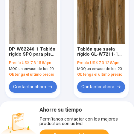
DP-W82246-1 Tablón
Tablón que suela
rígido SPC para pisos
rígido GL-W7211-1
de 5 mm Nuevo Roble
del proceso
Precio:
US$ 7.3-15.8/qm
Precio:
US$ 7.3-12.8/qm
gris europeo
estadístico del vinilo
MOQ:
un envase de los 20FT, o 2500 metros cuadrados;
MOQ:
un envase de los 20FT, o 2500 metros cuadrados;
de piedra del grano
de la nuez de GKBM
Obtenga el último precio
Obtenga el último precio
Greenpy
Contactar ahora
Contactar ahora
Ahorre su tiempo
Permítanos contactar con los mejores
productos con usted.