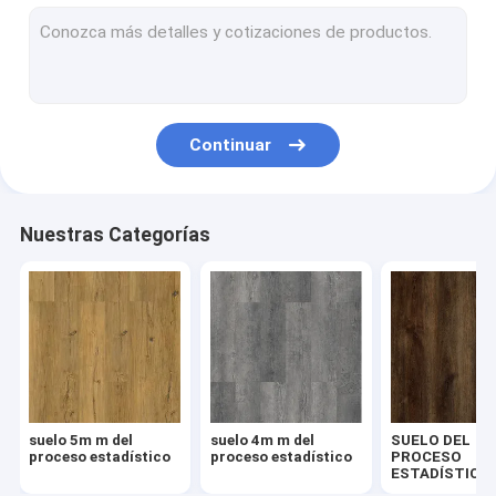
proceso estadístico de la raspa de arenque
Suelo del tecleo del proceso estadístico
Suelo compuesto plástico de la piedra
Continuar
proceso estadístico rígido de la base
Suelo del vinilo del proceso estadístico
Nuestras Categorías
Suelo de madera del proceso estadístico
Suelo de mármol del vinilo
Suelo del vinilo del granito
Suelo del vinilo del cemento
suelo 5m m del
suelo 4m m del
SUELO DEL
Suelo de piedra del vinilo del modelo
proceso estadístico
proceso estadístico
PROCESO
ESTADÍSTICO