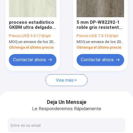
Sobre nosotros
Viaje de la fábrica
proceso estadístico
5 mm DP-W82292-1
GKBM ultra delgado a
roble gris resistente
Control de calidad
prueba de golpes FT-
al agua SPC suelo
Precio:
US$ 9.3-17.8/qm
Precio:
US$ 7.3-15.8/qm
W29159-2 de la raspa
tablón anti termitas
MOQ:
un envase de los 20FT, o 2500 metros cuadrados;
MOQ:
un envase de los 20FT, o 2500 metros cuadrados;
de arenque de 7x48”
resistente a los
Éntrenos en contacto con
5m m
arañazos
Obtenga el último precio
Obtenga el último precio
Noticias
Contactar ahora
Contactar ahora
Pida una cita
Vea más
suelo 5m m del proceso estadístico
Deja Un Mensaje
Le Responderemos Rápidamente
suelo 4m m del proceso estadístico
SUELO DEL PROCESO ESTADÍSTICO